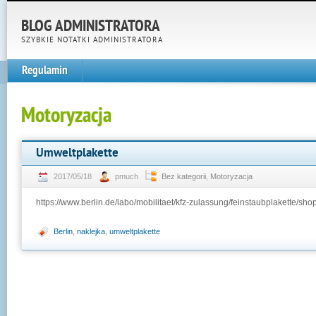
BLOG ADMINISTRATORA
SZYBKIE NOTATKI ADMINISTRATORA
Regulamin
Motoryzacja
Umweltplakette
2017/05/18
pmuch
Bez kategorii
,
Motoryzacja
https://www.berlin.de/labo/mobilitaet/kfz-zulassung/feinstaubplakette/sh
Berlin
,
naklejka
,
umweltplakette